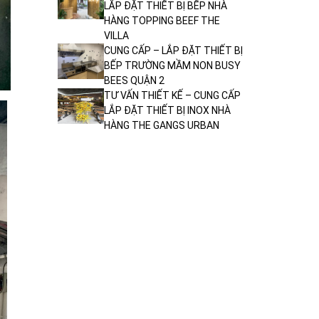
LẮP ĐẶT THIẾT BỊ BẾP NHÀ
HÀNG TOPPING BEEF THE
VILLA
CUNG CẤP – LẮP ĐẶT THIẾT BỊ
BẾP TRƯỜNG MẦM NON BUSY
BEES QUẬN 2
TƯ VẤN THIẾT KẾ – CUNG CẤP
LẮP ĐẶT THIẾT BỊ INOX NHÀ
HÀNG THE GANGS URBAN