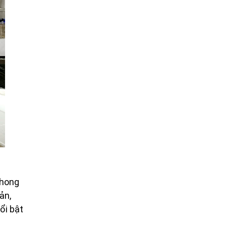
phong
ản,
ổi bật