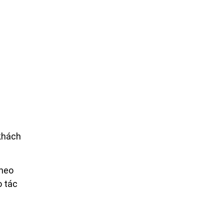
 khách
theo
o tác