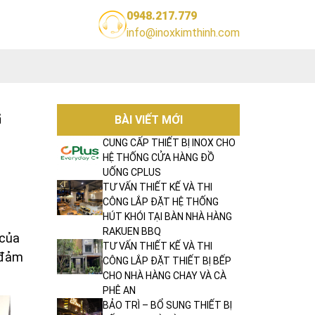
0948.217.779
info@inoxkimthinh.com
G
BÀI VIẾT MỚI
CUNG CẤP THIẾT BỊ INOX CHO
HỆ THỐNG CỬA HÀNG ĐỒ
UỐNG CPLUS
TƯ VẤN THIẾT KẾ VÀ THI
CÔNG LẮP ĐẶT HỆ THỐNG
HÚT KHÓI TẠI BÀN NHÀ HÀNG
RAKUEN BBQ
 của
TƯ VẤN THIẾT KẾ VÀ THI
 đảm
CÔNG LẮP ĐẶT THIẾT BỊ BẾP
CHO NHÀ HÀNG CHAY VÀ CÀ
PHÊ AN
BẢO TRÌ – BỔ SUNG THIẾT BỊ