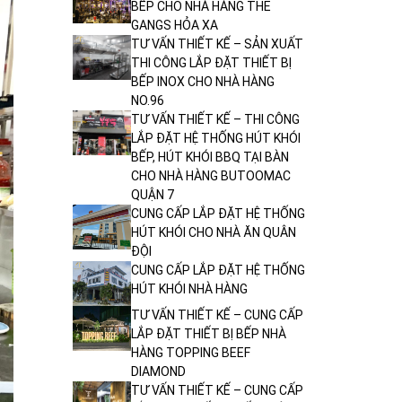
BẾP CHO NHÀ HÀNG THE
GANGS HỎA XA
TƯ VẤN THIẾT KẾ – SẢN XUẤT
THI CÔNG LẮP ĐẶT THIẾT BỊ
BẾP INOX CHO NHÀ HÀNG
NO.96
TƯ VẤN THIẾT KẾ – THI CÔNG
LẮP ĐẶT HỆ THỐNG HÚT KHÓI
BẾP, HÚT KHÓI BBQ TẠI BÀN
CHO NHÀ HÀNG BUTOOMAC
QUẬN 7
CUNG CẤP LẮP ĐẶT HỆ THỐNG
HÚT KHÓI CHO NHÀ ĂN QUÂN
ĐỘI
CUNG CẤP LẮP ĐẶT HỆ THỐNG
HÚT KHÓI NHÀ HÀNG
TƯ VẤN THIẾT KẾ – CUNG CẤP
LẮP ĐẶT THIẾT BỊ BẾP NHÀ
HÀNG TOPPING BEEF
DIAMOND
TƯ VẤN THIẾT KẾ – CUNG CẤP