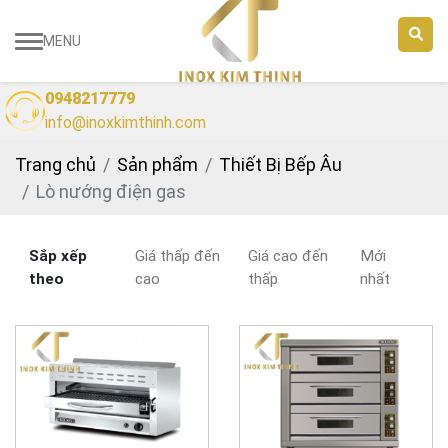
MENU
0948217779
info@inoxkimthinh.com
Trang chủ
Sản phẩm
Thiết Bị Bếp Âu
Lò nướng điện gas
Sắp xếp
Giá thấp đến
Giá cao đến
Mới
theo
cao
thấp
nhất