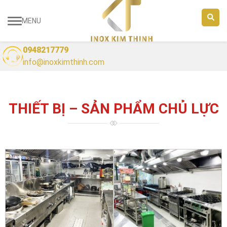
MENU
0948217779
info@inoxkimthinh.com
THIẾT BỊ – SẢN PHẨM CHỦ LỰC