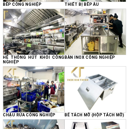
BẾP CÔNG NGHIỆP
THIẾT BỊ BẾP ÂU
HỆ THỐNG HÚT KHÓI CÔNG
BÀN INOX CÔNG NGHIỆP
NGHIỆP
CHẬU RỬA CÔNG NGHIỆP
BỂ TÁCH MỠ (HỘP TÁCH MỠ)