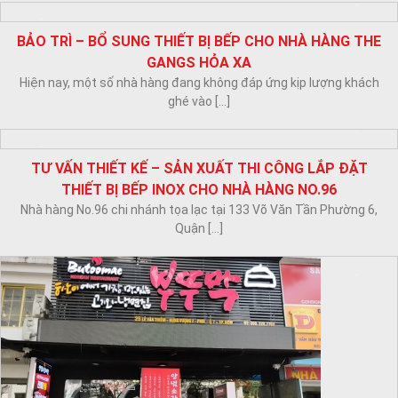
RAKUEN BBQ
Xu hướng ẩm thực nướng tại bàn đang rất được ưa chuộng vì cảm
giác [...]
TƯ VẤN THIẾT KẾ VÀ THI CÔNG LẮP ĐẶT HỆ THỐNG HÚT
KHÓI TẠI BÀN NHÀ HÀNG RAKUEN BBQ
Các nhà hàng Nướng Lẩu hiện nay đang rất được phổ biến trong
ngành ẩm [...]