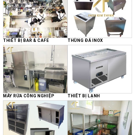
THIẾT BỊ BAR & CAFE
THÙNG ĐÁ INOX
MÁY RỬA CÔNG NGHIỆP
THIẾT BỊ LẠNH