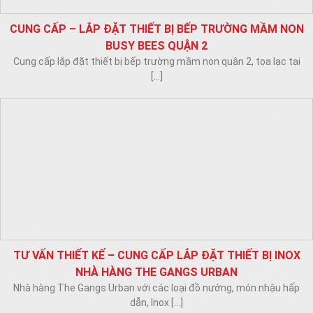
TƯ VẤN THIẾT KẾ – THI CÔNG LẮP ĐẶT HỆ THỐNG HÚT
KHÓI BẾP, HÚT KHÓI BBQ TẠI BÀN CHO NHÀ HÀNG
Inox Kim Thịnh hoàn thiện tháo dỡ hệ thống cũ, tư vấn thiết kế –
BUTOOMAC QUẬN 7
[...]