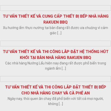
CUNG CẤP THIẾT BỊ INOX CHO HỆ THỐNG CỬA HÀNG ĐỒ
UỐNG CPLUS
Hiện nay có rất nhiều loại đồ uống sáng tạo trên thị trường và Rau
[...]
TƯ VẤN THIẾT KẾ VÀ CUNG CẤP THIẾT BỊ BẾP NHÀ HÀNG