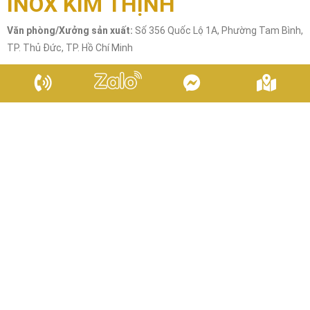
CUNG CẤP – LẮP ĐẶT THIẾT BỊ BẾP TRƯỜNG MẦM NON
BUSY BEES QUẬN 2
Cung cấp lắp đặt thiết bị bếp trường mầm non quận 2, tọa lạc tại
[...]
TƯ VẤN THIẾT KẾ – CUNG CẤP LẮP ĐẶT THIẾT BỊ INOX
NHÀ HÀNG THE GANGS URBAN
Nhà hàng The Gangs Urban với các loại đồ nướng, món nhậu hấp