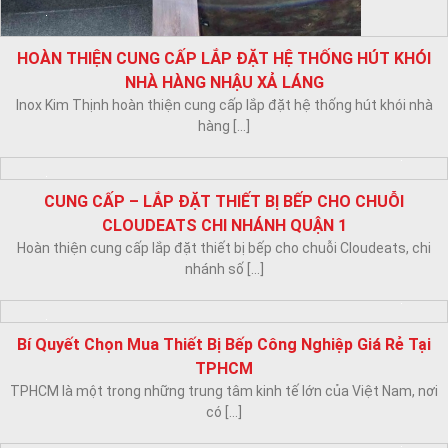
CUNG CẤP LẮP ĐẶT HỆ THỐNG HÚT KHÓI NHÀ HÀNG
Inox Kim Thịnh cung cấp lắp đặt hệ thống hút khói nhà hàng Cá Lóc
[...]
TƯ VẤN THIẾT KẾ – CUNG CẤP LẮP ĐẶT THIẾT BỊ BẾP
NHÀ HÀNG TOPPING BEEF DIAMOND
Nhà hàng Topping Beef Diamond tọa lạc tại Tầng 5, Trung tâm
thương mại Diamond, [...]