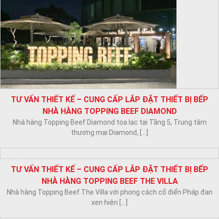
BẢO TRÌ – BỔ SUNG THIẾT BỊ BẾP CHO NHÀ HÀNG THE
GANGS HỎA XA
Hiện nay, một số nhà hàng đang không đáp ứng kịp lượng khách
ghé vào [...]
TƯ VẤN THIẾT KẾ – SẢN XUẤT THI CÔNG LẮP ĐẶT
THIẾT BỊ BẾP INOX CHO NHÀ HÀNG NO.96
Nhà hàng No.96 chi nhánh tọa lạc tại 133 Võ Văn Tần Phường 6,
Quận [...]