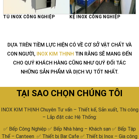
TỦ INOX CÔNG NGHIỆP
KỆ INOX CÔNG NGHIỆP
DỰA TRÊN TIỀM LỰC HIỆN CÓ VỀ CƠ SỞ VẬT CHẤT VÀ
CON NGƯỜI,
INOX KIM THỊNH
TIN RẰNG SẼ MANG ĐẾN
CHO QUÝ KHÁCH HÀNG CŨNG NHƯ QUÝ ĐỐI TÁC
NHỮNG SẢN PHẨM VÀ DỊCH VỤ TỐT NHẤT.
TẠI SAO CHỌN CHÚNG TÔI
INOX KIM THỊNH Chuyên Tư vấn – Thiết kế, Sản xuất, Thi công
– Lắp đặt các Hệ Thống:
✅ Bếp Công Nghiệp ✅ Bếp Nhà hàng – Khách sạn ✅ Bếp Tập
Thể – Canteen ✅ Thiết bị Bar Cafe ✅ Thiết bị Inox – Gia công