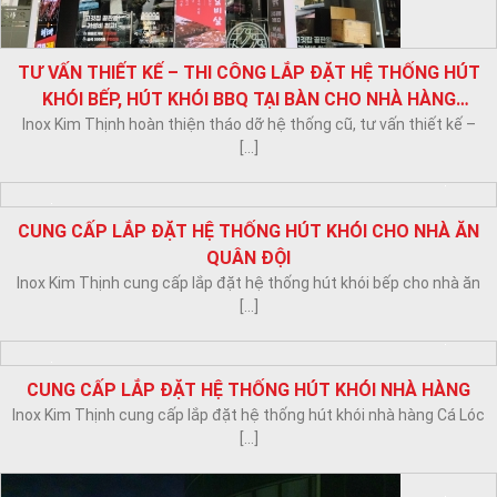
TƯ VẤN THIẾT KẾ VÀ THI CÔNG LẮP ĐẶT THIẾT BỊ BẾP
CHO NHÀ HÀNG CHAY VÀ CÀ PHÊ AN
Ngày nay, thói quen ăn chay đã phổ biến với tất cả mọi người,
không [...]