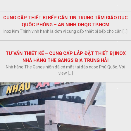
CUNG CẤP LẮP ĐẶT HỆ THỐNG HÚT KHÓI CHO NHÀ ĂN
QUÂN ĐỘI
Inox Kim Thịnh cung cấp lắp đặt hệ thống hút khói bếp cho nhà ăn
[...]