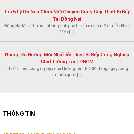
TƯ VẤN THIẾT KẾ – CUNG CẤP LẮP ĐẶT THIẾT BỊ BẾP
NHÀ HÀNG TOPPING BEEF THE VILLA
Nhà hàng Topping Beef The Villa với phong cách cổ điển Pháp đan
xen hiện [...]